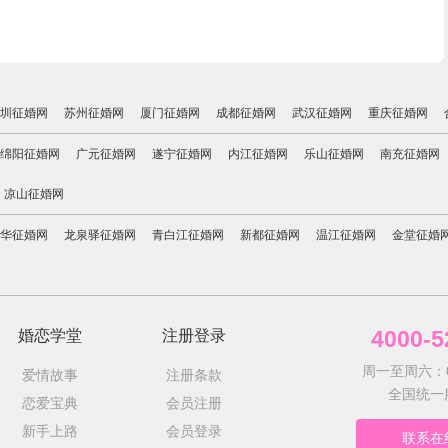
圳征婚网
苏州征婚网
厦门征婚网
成都征婚网
武汉征婚网
重庆征婚网
绵阳征婚网
广元征婚网
遂宁征婚网
内江征婚网
乐山征婚网
南充征婚网
凉山征婚网
华征婚网
龙泉驿征婚网
青白江征婚网
新都征婚网
温江征婚网
金堂征婚
4000-5
婚恋学堂
注册登录
周一至周六：09
爱情故事
注册条款
全国统一
恋爱宝典
会员注册
新手上路
会员登录
联系在