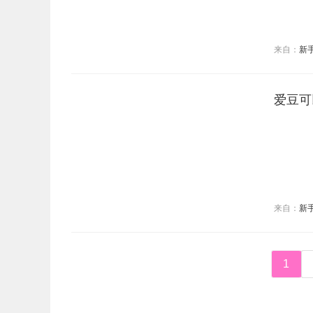
来自：
新
爱豆可
来自：
新
1