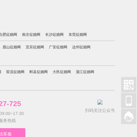
合肥征婚网
南京征婚网
长沙征婚网
东莞征婚网
眉山征婚网
宜宾征婚网
广安征婚网
达州征婚网
网
双流征婚网
郫县征婚网
大邑征婚网
蒲江征婚网


27-725
扫码关注公众号
:00~17:30

服务热线
线客服