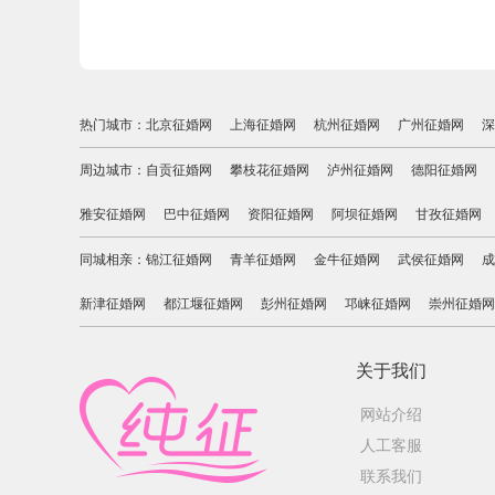
热门城市：
北京征婚网
上海征婚网
杭州征婚网
广州征婚网
深
周边城市：
自贡征婚网
攀枝花征婚网
泸州征婚网
德阳征婚网
雅安征婚网
巴中征婚网
资阳征婚网
阿坝征婚网
甘孜征婚网
同城相亲：
锦江征婚网
青羊征婚网
金牛征婚网
武侯征婚网
成
新津征婚网
都江堰征婚网
彭州征婚网
邛崃征婚网
崇州征婚网
关于我们
网站介绍
人工客服
联系我们