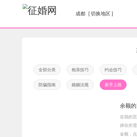
成都
[ 切换地区 ]
全部分类
相亲技巧
约会技巧
防骗指南
婚姻法规
新手上路
余额的
在我的页
择你所需
金额，点