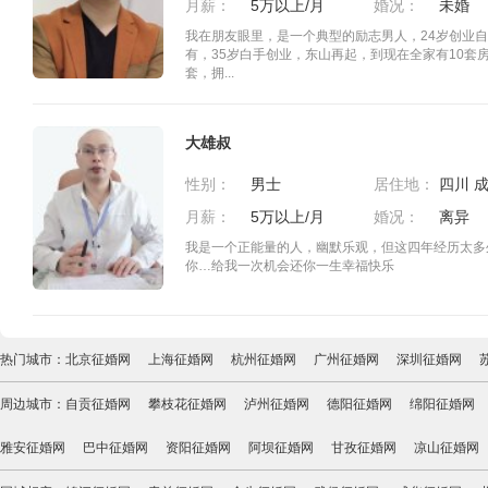
月薪：
5万以上/月
婚况：
未婚
我在朋友眼里，是一个典型的励志男人，24岁创业自
有，35岁白手创业，东山再起，到现在全家有10套
套，拥...
大雄叔
性别：
男士
居住地：
月薪：
5万以上/月
婚况：
离异
我是一个正能量的人，幽默乐观，但这四年经历太多
你…给我一次机会还你一生幸福快乐
热门城市：
北京征婚网
上海征婚网
杭州征婚网
广州征婚网
深圳征婚网
周边城市：
自贡征婚网
攀枝花征婚网
泸州征婚网
德阳征婚网
绵阳征婚网
雅安征婚网
巴中征婚网
资阳征婚网
阿坝征婚网
甘孜征婚网
凉山征婚网