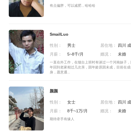
有点偏胖，可以减肥，哈哈哈
SmailLuo
性别：
男士
居住地：
四川 
月薪：
5~8千/月
婚况：
未婚
一直在外工作，在烟台上班时有谈过一个河南妹子，
年回到老家相过几次亲，因年龄原因未成，目前在成
身，愿意通...
颜颜
性别：
女士
居住地：
月薪：
8千~1万/月
婚况：
未婚
期待牵手有缘人