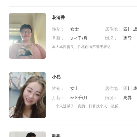
花清香
性别：
女士
居住地：
月薪：
3~4千/月
婚况：
离异
本人本性善良，性格内向不善于表达
小易
性别：
女士
居住地：
月薪：
5~8千/月
婚况：
离异
一个人过腻了，真的，打算找个人一起腻
毛毛