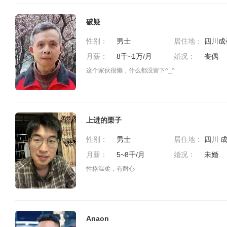
破疑
性别：
男士
居住地：
月薪：
8千~1万/月
婚况：
丧偶
这个家伙很懒，什么都没留下^_^
上进的栗子
性别：
男士
居住地：
四川 
月薪：
5~8千/月
婚况：
未婚
性格温柔，有耐心
Anaon