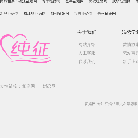
同城相亲：
锦江征婚网
青羊征婚网
金牛征婚网
武侯征婚网
成华征婚网
新津征婚网
都江堰征婚网
彭州征婚网
邛崃征婚网
崇州征婚网
关于我们
婚恋学
网站介绍
爱情故
人工客服
恋爱宝
联系我们
新手上
友情链接：
相亲网
婚恋网
征婚网-专注征婚相亲交友婚恋服