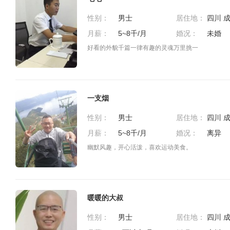
性别：
男士
居住地：
月薪：
5~8千/月
婚况：
未婚
好看的外貌千篇一律有趣的灵魂万里挑一
一支烟
性别：
男士
居住地：
月薪：
5~8千/月
婚况：
离异
幽默风趣，开心活泼，喜欢运动美食。
暖暖的大叔
性别：
男士
居住地：