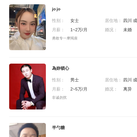
jo jo
性别：
女士
居住地：
月薪：
1~2万/月
婚况：
未婚
勇敢专一摩羯座
為妳锁心
性别：
男士
居住地：
月薪：
2~5万/月
婚况：
离异
非诚勿扰
半勺糖