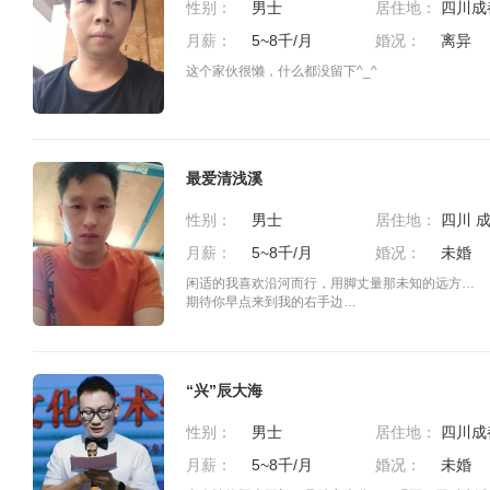
性别：
男士
居住地：
月薪：
5~8千/月
婚况：
离异
这个家伙很懒，什么都没留下^_^
最爱清浅溪
性别：
男士
居住地：
月薪：
5~8千/月
婚况：
未婚
闲适的我喜欢沿河而行，用脚丈量那未知的远方…
期待你早点来到我的右手边…
“兴”辰大海
性别：
男士
居住地：
月薪：
5~8千/月
婚况：
未婚