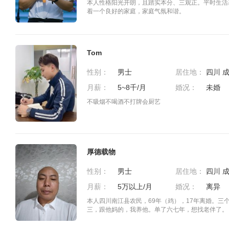
本人性格阳光开朗，且踏实本分、三观正。平时生活
着一个良好的家庭，家庭气氛和谐。
Tom
性别：
男士
居住地：
月薪：
5~8千/月
婚况：
未婚
不吸烟不喝酒不打牌会厨艺
厚德载物
性别：
男士
居住地：
月薪：
5万以上/月
婚况：
离异
本人四川南江县农民，69年（鸡），17年离婚。三
三，跟他妈的，我养他。单了六七年，想找老伴了。