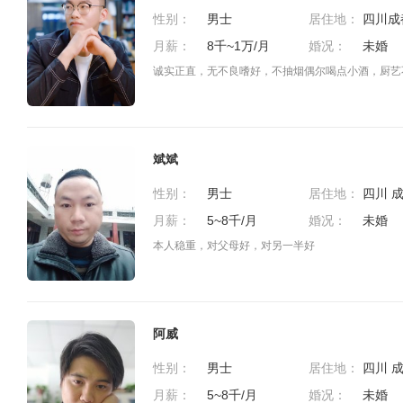
性别：
男士
居住地：
月薪：
8千~1万/月
婚况：
未婚
诚实正直，无不良嗜好，不抽烟偶尔喝点小酒，厨艺
斌斌
性别：
男士
居住地：
月薪：
5~8千/月
婚况：
未婚
本人稳重，对父母好，对另一半好
阿威
性别：
男士
居住地：
月薪：
5~8千/月
婚况：
未婚